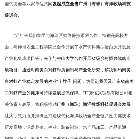
垂钓协会等八家单位共同
发起成立全省
广州（海珠）海洋牧场科技
促进会
。
“近年来我们集团与海珠区始终保持紧密合作，特别是高校方
面，与仲恺农业工程学院已合作开展了水产饲料新型蛋白源开发及
产业化集成项目等，去年
与中山大学合作开展省级乡村振兴战略专
项项目，通过对南美白对虾种质创制与产业化研究，解决制约南美
白对虾产业稳定发展的种业‘卡脖子’问题，为促进我国及广东省南美
白对虾产业的健康可持续发展提供保障。”
广东恒兴贸易有限公司相
关负责人表示，将积极推动
广州（海珠）海洋牧场科技促进会
发展
壮大，
致力服务海珠区打造现代化海洋牧场全产业链共性关键技术
研发高地，涵盖养殖、种业、装备制造、水产品加工、产品流通、
饲料、动保、海洋生态、渔业文化等全产业链领域，实现信息互